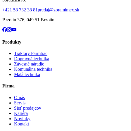
+421 58 732 38 81
predaj@zoramimex.sk
Brzotín 376
,
049 51 Brzotín
Produkty
Traktory Farmtrac
Dopravná technika
Závesné náradie
Komunálna technika
Malá technika
Firma
O nás
Servis
Sieť predajcov
Kariéra
Novinky
Kontakt