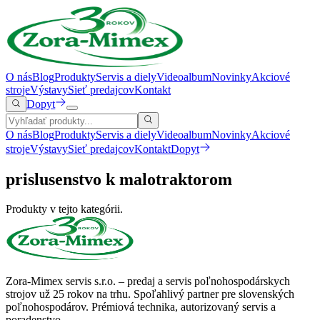
O nás
Blog
Produkty
Servis a diely
Videoalbum
Novinky
Akciové
stroje
Výstavy
Sieť predajcov
Kontakt
Dopyt
O nás
Blog
Produkty
Servis a diely
Videoalbum
Novinky
Akciové
stroje
Výstavy
Sieť predajcov
Kontakt
Dopyt
prislusenstvo k malotraktorom
Produkty v tejto kategórii.
Zora-Mimex servis s.r.o. – predaj a servis poľnohospodárskych
strojov už 25 rokov na trhu.
Spoľahlivý partner pre slovenských
poľnohospodárov. Prémiová technika, autorizovaný servis a
poradenstvo.