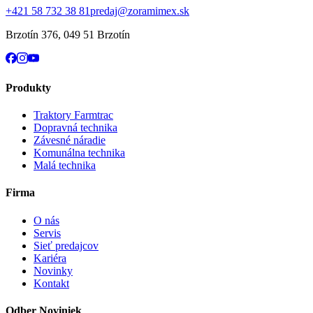
+421 58 732 38 81
predaj@zoramimex.sk
Brzotín 376
,
049 51 Brzotín
Produkty
Traktory Farmtrac
Dopravná technika
Závesné náradie
Komunálna technika
Malá technika
Firma
O nás
Servis
Sieť predajcov
Kariéra
Novinky
Kontakt
Odber Noviniek