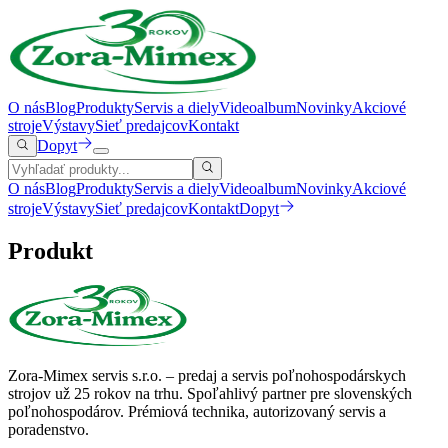
O nás
Blog
Produkty
Servis a diely
Videoalbum
Novinky
Akciové
stroje
Výstavy
Sieť predajcov
Kontakt
Dopyt
O nás
Blog
Produkty
Servis a diely
Videoalbum
Novinky
Akciové
stroje
Výstavy
Sieť predajcov
Kontakt
Dopyt
Produkt
Zora-Mimex servis s.r.o. – predaj a servis poľnohospodárskych
strojov už 25 rokov na trhu.
Spoľahlivý partner pre slovenských
poľnohospodárov. Prémiová technika, autorizovaný servis a
poradenstvo.