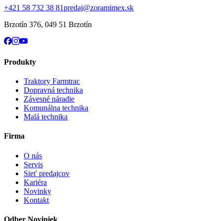
+421 58 732 38 81
predaj@zoramimex.sk
Brzotín 376
,
049 51 Brzotín
Produkty
Traktory Farmtrac
Dopravná technika
Závesné náradie
Komunálna technika
Malá technika
Firma
O nás
Servis
Sieť predajcov
Kariéra
Novinky
Kontakt
Odber Noviniek