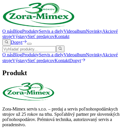
O nás
Blog
Produkty
Servis a diely
Videoalbum
Novinky
Akciové
stroje
Výstavy
Sieť predajcov
Kontakt
Dopyt
O nás
Blog
Produkty
Servis a diely
Videoalbum
Novinky
Akciové
stroje
Výstavy
Sieť predajcov
Kontakt
Dopyt
Produkt
Zora-Mimex servis s.r.o. – predaj a servis poľnohospodárskych
strojov už 25 rokov na trhu.
Spoľahlivý partner pre slovenských
poľnohospodárov. Prémiová technika, autorizovaný servis a
poradenstvo.