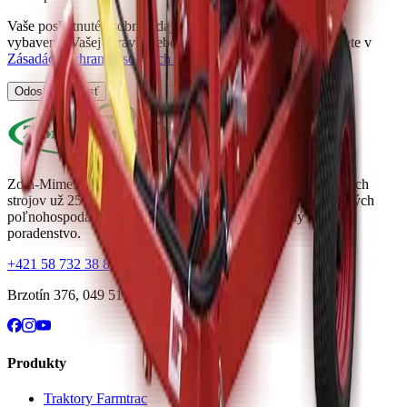
Vaše poskytnuté osobné údaje budú spracúvané za účelom
vybavenia Vašej správy alebo dopytu. Viac informácií nájdete v
Zásadách ochrany osobných údajov
.
Odoslať žiadosť
Zora-Mimex servis s.r.o. – predaj a servis poľnohospodárskych
strojov už 25 rokov na trhu.
Spoľahlivý partner pre slovenských
poľnohospodárov. Prémiová technika, autorizovaný servis a
poradenstvo.
+421 58 732 38 81
predaj@zoramimex.sk
Brzotín 376
,
049 51 Brzotín
Produkty
Traktory Farmtrac