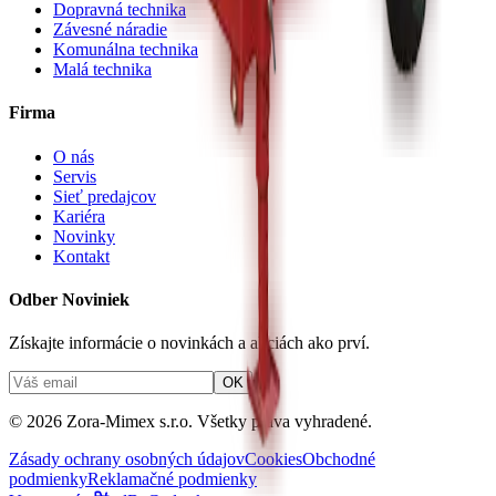
Dopravná technika
Závesné náradie
Komunálna technika
Malá technika
Firma
O nás
Servis
Sieť predajcov
Kariéra
Novinky
Kontakt
Odber Noviniek
Získajte informácie o novinkách a akciách ako prví.
OK
© 2026 Zora-Mimex s.r.o. Všetky práva vyhradené.
Zásady ochrany osobných údajov
Cookies
Obchodné
podmienky
Reklamačné podmienky