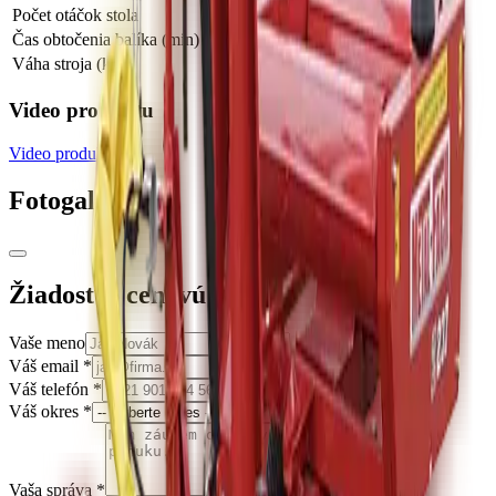
Počet otáčok stola
24 / 16
Čas obtočenia balíka (min)
2 / 1,3
Váha stroja (kg)
950
Video produktu
Video produktu
Fotogaléria
Žiadosť o cenovú ponuku
Vaše meno
Váš email
*
Váš telefón
*
Váš okres
*
Vaša správa
*