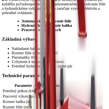
každého poľnohospodára. Vďaka automatickému odrezávaniu fólie
a hydraulickému vyklápaniu balíka zaručuje vysokú efektivitu a
pohodlné ovládanie.
Automatické odrezávanie fólie
Hydraulické vyklápanie balíka
Pracovný výkon 20 ks/h
Základná výbava
Nakladanie balíka: zadné
Rozmer fólie (mm): 500 / 750
Pneumatiky 0/80 -12.10 PR
Uchytenie k traktoru: dolný záves
Potrebné hydraulické okruhy: jeden pár
Technické parametre
Parameter
Hodnota
Potrebný príkon (kW)
35
Pracovný výkon (ks./h)
20
Rozmer balíka (m)
1,2 x 1,2
Rozmer fólie (mm)
500 / 750