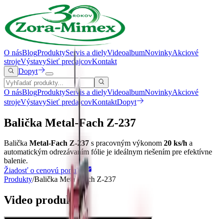
O nás
Blog
Produkty
Servis a diely
Videoalbum
Novinky
Akciové
stroje
Výstavy
Sieť predajcov
Kontakt
Dopyt
O nás
Blog
Produkty
Servis a diely
Videoalbum
Novinky
Akciové
stroje
Výstavy
Sieť predajcov
Kontakt
Dopyt
Balička Metal-Fach Z-237
Balička
Metal-Fach Z-237
s pracovným výkonom
20 ks/h
a
automatickým odrezávaním fólie je ideálnym riešením pre efektívne
balenie.
Žiadosť o cenovú ponuku
Produkty
/
Balička Metal-Fach Z-237
Video produktu