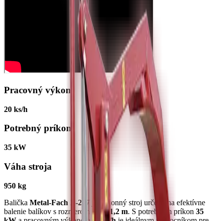
Pracovný výkon
20 ks/h
Potrebný príkon
35 kW
Váha stroja
950 kg
Balička
Metal-Fach Z-237
je výkonný stroj určený na efektívne
balenie balíkov s rozmerom
1,2 x 1,2 m
. S potrebným príkon
35
kW
a pracovným výkonom
20 ks/h
je ideálnym pomocníkom pre