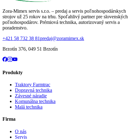
Zora-Mimex servis s.r.o. – predaj a servis poľnohospodárskych
strojov už 25 rokov na trhu.
Spoľahlivý partner pre slovenských
poľnohospodárov. Prémiová technika, autorizovaný servis a
poradenstvo.
+421 58 732 38 81
predaj@zoramimex.sk
Brzotín 376
,
049 51 Brzotín
Produkty
Traktory Farmtrac
Dopravná technika
Závesné náradie
Komunálna technika
Malá technika
Firma
O nás
Servis