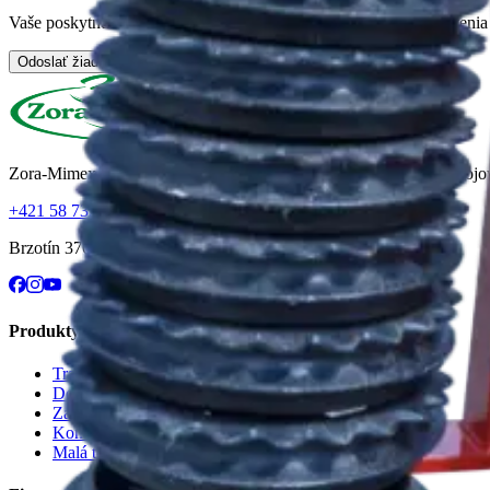
Vaše poskytnuté osobné údaje budú spracúvané za účelom vybavenia V
Odoslať žiadosť
Zora-Mimex servis s.r.o. – predaj a servis poľnohospodárskych strojo
+421 58 732 38 81
predaj@zoramimex.sk
Brzotín 376
,
049 51 Brzotín
Produkty
Traktory Farmtrac
Dopravná technika
Závesné náradie
Komunálna technika
Malá technika