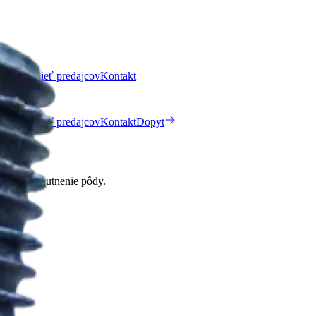
Výstavy
Sieť predajcov
Kontakt
Výstavy
Sieť predajcov
Kontakt
Dopyt
fektívne zhutnenie pôdy.