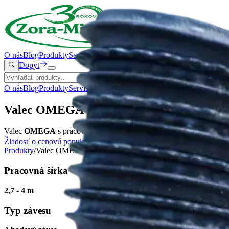
O nás
Blog
Produkty
Servis a diely
Videoalbum
Novinky
Akciové stroje
Dopyt
O nás
Blog
Produkty
Servis a diely
Videoalbum
Novinky
Akciové stroje
Valec OMEGA (2,7 - 4 m)
Valec
OMEGA
s pracovnou šírkou od
2,7 m
do
4 m
je ideálny pre e
Žiadosť o cenovú ponuku
Produkty
/
Valec OMEGA (2,7 - 4 m)
Pracovná šírka
2,7 - 4 m
Typ závesu