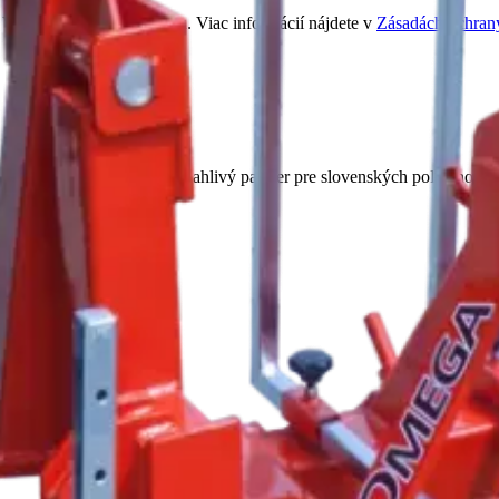
ašej správy alebo dopytu. Viac informácií nájdete v
Zásadách ochran
v už 25 rokov na trhu.
Spoľahlivý partner pre slovenských poľnohospod