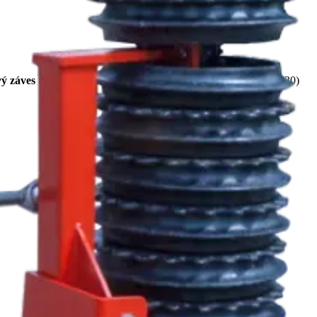
ý záves
traktora a je dostupný s kruhmi
Cambridge
(ø500 a ø530)