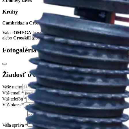
3-bodový záves
Kruhy
Cambridge a Crosskill
Valec
OMEGA
je navrhnutý pre šírku
2,7 - 3,0 m
a hydraulicky zlož
alebo
Crosskill
(ø500/530).
Fotogaléria
Žiadosť o cenovú ponuku
Vaše meno
Váš email
*
Váš telefón
*
Váš okres
*
Vaša správa
*