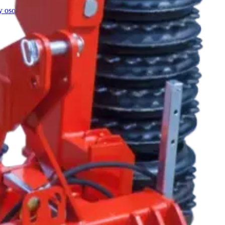
y osobných údajov
.
árov. Prémiová technika, autorizovaný servis a poradenstvo.