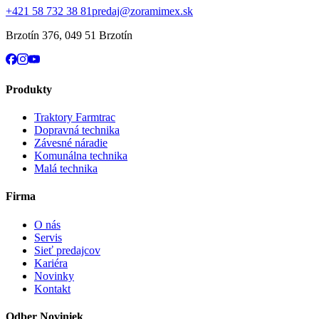
+421 58 732 38 81
predaj@zoramimex.sk
Brzotín 376
,
049 51 Brzotín
Produkty
Traktory Farmtrac
Dopravná technika
Závesné náradie
Komunálna technika
Malá technika
Firma
O nás
Servis
Sieť predajcov
Kariéra
Novinky
Kontakt
Odber Noviniek