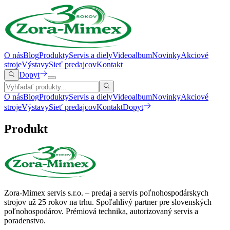
O nás
Blog
Produkty
Servis a diely
Videoalbum
Novinky
Akciové
stroje
Výstavy
Sieť predajcov
Kontakt
Dopyt
O nás
Blog
Produkty
Servis a diely
Videoalbum
Novinky
Akciové
stroje
Výstavy
Sieť predajcov
Kontakt
Dopyt
Produkt
Zora-Mimex servis s.r.o. – predaj a servis poľnohospodárskych
strojov už 25 rokov na trhu.
Spoľahlivý partner pre slovenských
poľnohospodárov. Prémiová technika, autorizovaný servis a
poradenstvo.