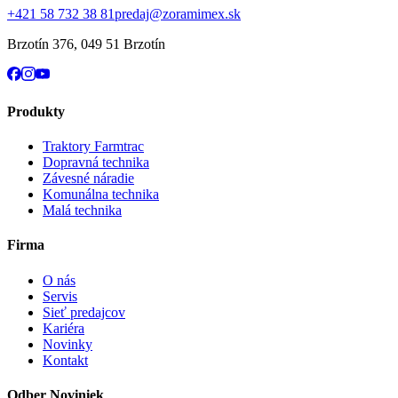
+421 58 732 38 81
predaj@zoramimex.sk
Brzotín 376
,
049 51 Brzotín
Produkty
Traktory Farmtrac
Dopravná technika
Závesné náradie
Komunálna technika
Malá technika
Firma
O nás
Servis
Sieť predajcov
Kariéra
Novinky
Kontakt
Odber Noviniek