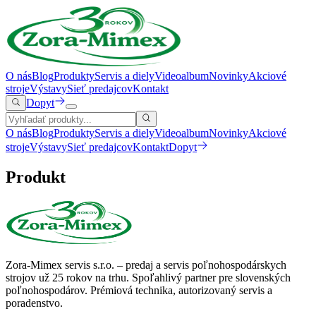
O nás
Blog
Produkty
Servis a diely
Videoalbum
Novinky
Akciové
stroje
Výstavy
Sieť predajcov
Kontakt
Dopyt
O nás
Blog
Produkty
Servis a diely
Videoalbum
Novinky
Akciové
stroje
Výstavy
Sieť predajcov
Kontakt
Dopyt
Produkt
Zora-Mimex servis s.r.o. – predaj a servis poľnohospodárskych
strojov už 25 rokov na trhu.
Spoľahlivý partner pre slovenských
poľnohospodárov. Prémiová technika, autorizovaný servis a
poradenstvo.