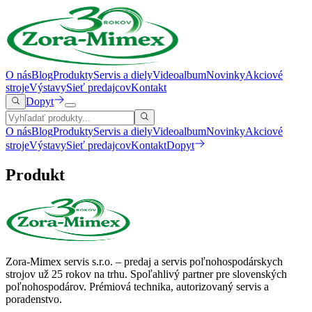
O nás
Blog
Produkty
Servis a diely
Videoalbum
Novinky
Akciové
stroje
Výstavy
Sieť predajcov
Kontakt
Dopyt
O nás
Blog
Produkty
Servis a diely
Videoalbum
Novinky
Akciové
stroje
Výstavy
Sieť predajcov
Kontakt
Dopyt
Produkt
Zora-Mimex servis s.r.o. – predaj a servis poľnohospodárskych
strojov už 25 rokov na trhu.
Spoľahlivý partner pre slovenských
poľnohospodárov. Prémiová technika, autorizovaný servis a
poradenstvo.