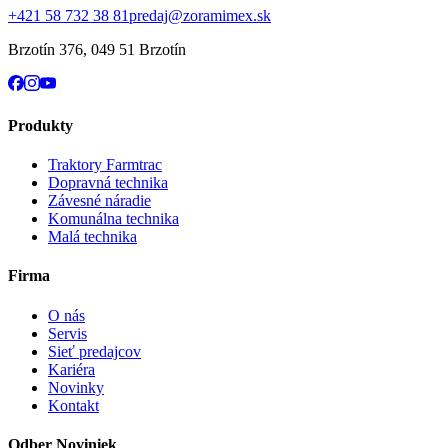
+421 58 732 38 81
predaj@zoramimex.sk
Brzotín 376
,
049 51 Brzotín
Produkty
Traktory Farmtrac
Dopravná technika
Závesné náradie
Komunálna technika
Malá technika
Firma
O nás
Servis
Sieť predajcov
Kariéra
Novinky
Kontakt
Odber Noviniek