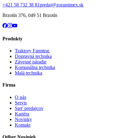
+421 58 732 38 81
predaj@zoramimex.sk
Brzotín 376
,
049 51 Brzotín
Produkty
Traktory Farmtrac
Dopravná technika
Závesné náradie
Komunálna technika
Malá technika
Firma
O nás
Servis
Sieť predajcov
Kariéra
Novinky
Kontakt
Odber Noviniek