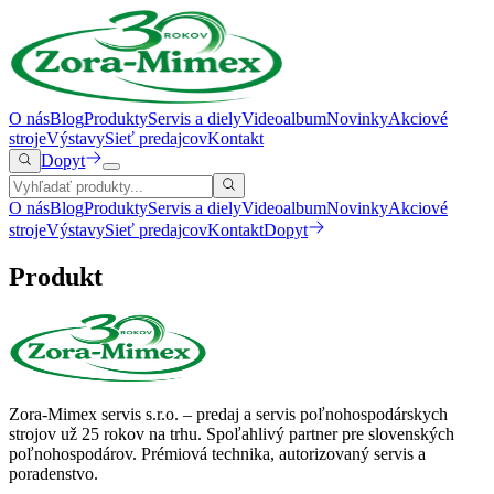
O nás
Blog
Produkty
Servis a diely
Videoalbum
Novinky
Akciové
stroje
Výstavy
Sieť predajcov
Kontakt
Dopyt
O nás
Blog
Produkty
Servis a diely
Videoalbum
Novinky
Akciové
stroje
Výstavy
Sieť predajcov
Kontakt
Dopyt
Produkt
Zora-Mimex servis s.r.o. – predaj a servis poľnohospodárskych
strojov už 25 rokov na trhu.
Spoľahlivý partner pre slovenských
poľnohospodárov. Prémiová technika, autorizovaný servis a
poradenstvo.