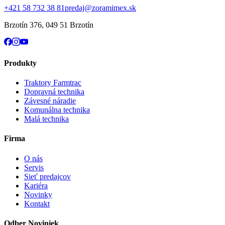
+421 58 732 38 81
predaj@zoramimex.sk
Brzotín 376
,
049 51 Brzotín
Produkty
Traktory Farmtrac
Dopravná technika
Závesné náradie
Komunálna technika
Malá technika
Firma
O nás
Servis
Sieť predajcov
Kariéra
Novinky
Kontakt
Odber Noviniek