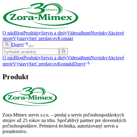
O nás
Blog
Produkty
Servis a diely
Videoalbum
Novinky
Akciové
stroje
Výstavy
Sieť predajcov
Kontakt
Dopyt
O nás
Blog
Produkty
Servis a diely
Videoalbum
Novinky
Akciové
stroje
Výstavy
Sieť predajcov
Kontakt
Dopyt
Produkt
Zora-Mimex servis s.r.o. – predaj a servis poľnohospodárskych
strojov už 25 rokov na trhu.
Spoľahlivý partner pre slovenských
poľnohospodárov. Prémiová technika, autorizovaný servis a
poradenstvo.