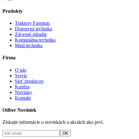
Produkty
Traktory Farmtrac
Dopravná technika
Závesné náradie
Komunálna technika
Malá technika
Firma
O nás
Servis
Sieť predajcov
Kariéra
Novinky
Kontakt
Odber Noviniek
Získajte informácie o novinkách a akciách ako prví.
OK