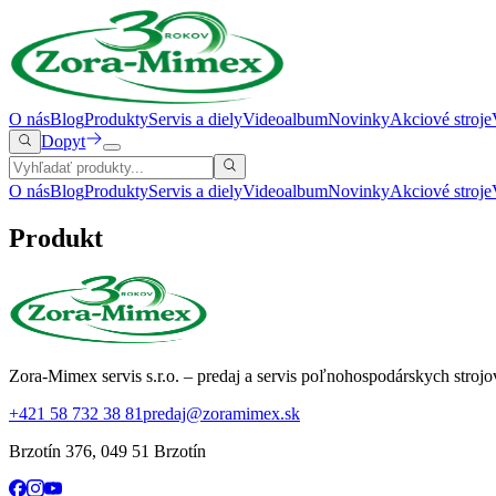
O nás
Blog
Produkty
Servis a diely
Videoalbum
Novinky
Akciové stroje
Dopyt
O nás
Blog
Produkty
Servis a diely
Videoalbum
Novinky
Akciové stroje
Produkt
Zora-Mimex servis s.r.o. – predaj a servis poľnohospodárskych strojo
+421 58 732 38 81
predaj@zoramimex.sk
Brzotín 376
,
049 51 Brzotín