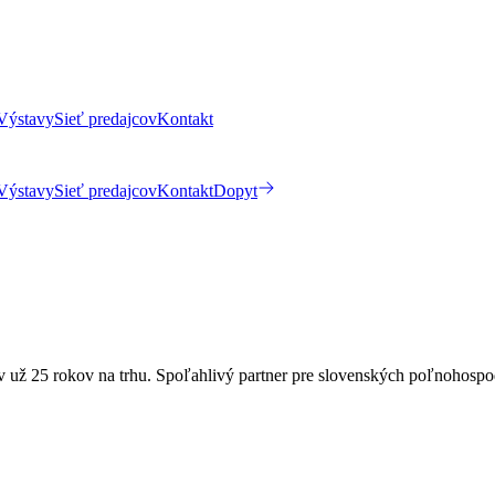
Výstavy
Sieť predajcov
Kontakt
Výstavy
Sieť predajcov
Kontakt
Dopyt
v už 25 rokov na trhu.
Spoľahlivý partner pre slovenských poľnohospod