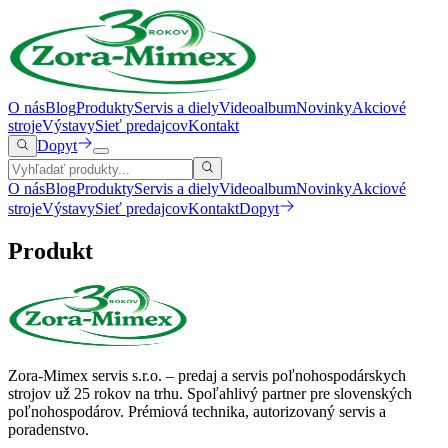
O nás
Blog
Produkty
Servis a diely
Videoalbum
Novinky
Akciové
stroje
Výstavy
Sieť predajcov
Kontakt
Dopyt
O nás
Blog
Produkty
Servis a diely
Videoalbum
Novinky
Akciové
stroje
Výstavy
Sieť predajcov
Kontakt
Dopyt
Produkt
Zora-Mimex servis s.r.o. – predaj a servis poľnohospodárskych
strojov už 25 rokov na trhu.
Spoľahlivý partner pre slovenských
poľnohospodárov. Prémiová technika, autorizovaný servis a
poradenstvo.